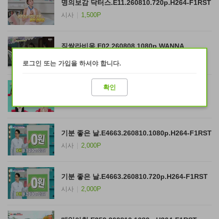
명의보감 닥터스.E11.260810.720p.H264-F1RST
시사
1,500P
짐쌀라비움.E02.260808.1080p.WANNA
예능
1,500P
로그인 또는 가입을 하셔야 합니다.
확인
전지적 참견 시점.E411.260808.1080p.WANNA
예능
2,000P
기분 좋은 날.E4663.260810.1080p.H264-F1RST
시사
2,000P
기분 좋은 날.E4663.260810.720p.H264-F1RST
시사
2,000P