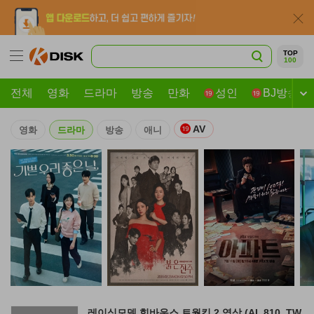
TOP
100
전체
영화
드라마
방송
만화
성인
BJ방송
AV
영화
드라마
방송
애니
레이싱모델 힙바운스 트월킹 2 영상 (AI_810_TW